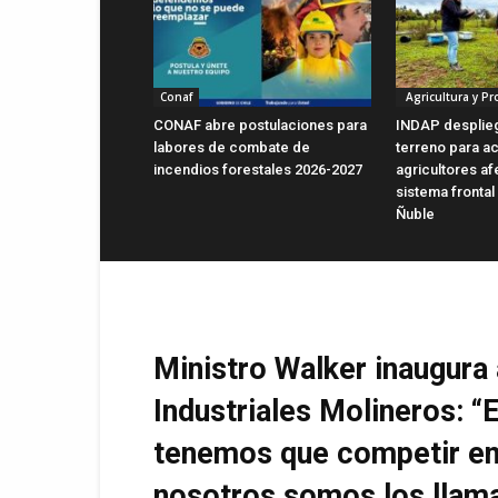
Conaf
Agricultura y P
CONAF abre postulaciones para
INDAP desplie
labores de combate de
terreno para ac
incendios forestales 2026-2027
agricultores a
sistema frontal
Ñuble
Ministro Walker inaugura
Industriales Molineros: “
tenemos que competir en
nosotros somos los llam