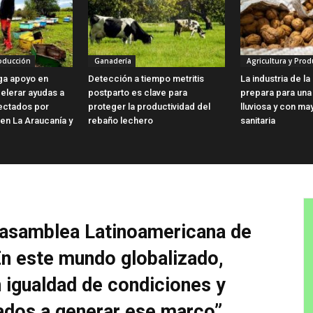
roducción
Ganadería
Agricultura y Prod
ga apoyo en
Detección a tiempo metritis
La industria de l
elerar ayudas a
postparto es clave para
prepara para una
fectados por
proteger la productividad del
lluviosa y con ma
 en La Araucanía y
rebaño lechero
sanitaria
 asamblea Latinoamericana de
En este mundo globalizado,
 igualdad de condiciones y
ados a generar ese marco”