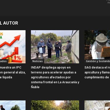
n
L AUTOR
cados
Noticias
Gestión y Sostenib
 muestra un IPC
INDAP despliega apoyo en
SAG destaca el ro
en general al alza,
terreno para acelerar ayudas a
apicultura y llama
he líquida
agricultores afectados por
cumplimiento de 
sistema frontal en La Araucanía y
Ñuble