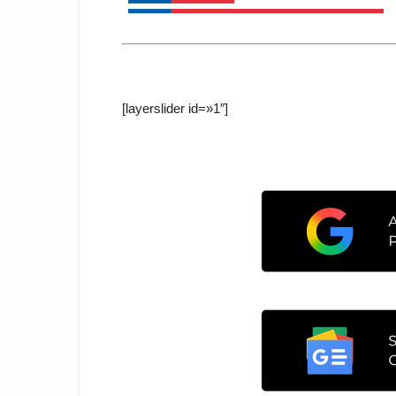
[layerslider id=»1″]