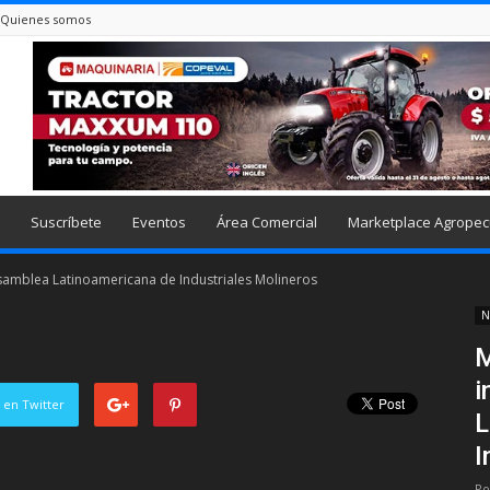
Quienes somos
Suscríbete
Eventos
Área Comercial
Marketplace Agropec
asamblea Latinoamericana de Industriales Molineros
N
M
i
 en Twitter
L
I
Po