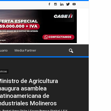
uario
Media Partner
oticias
inistro de Agricultura
naugura asamblea
atinoamericana de
ndustriales Molineros
r
Portal Agro Chile / Grupo Prensa Digital | E.V
-