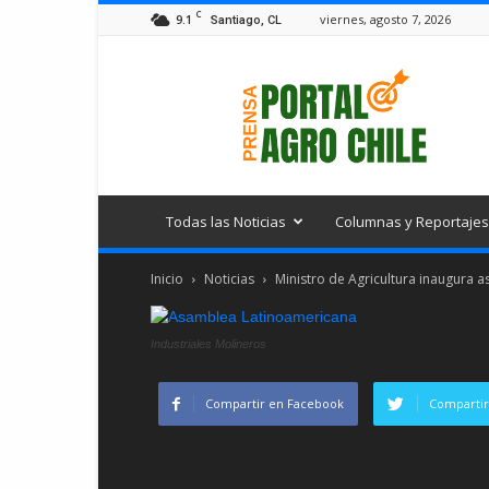
C
9.1
viernes, agosto 7, 2026
Santiago, CL
Portal
Agro
Chile
Todas las Noticias
Columnas y Reportajes
Inicio
Noticias
Ministro de Agricultura inaugura 
Industriales Molineros
Compartir en Facebook
Compartir