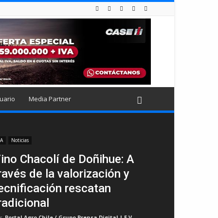
uario
Media Partner
IA
Noticias
ino Chacolí de Doñihue: A
ravés de la valorización y
ecnificación rescatan
radicional
r
Portal Agro Chile / Grupo Prensa Digital | E.V
-