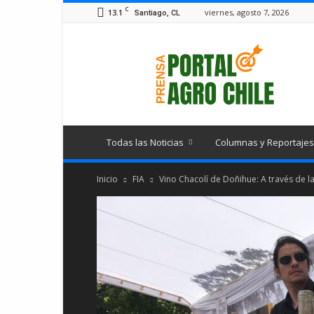
C
13.1
viernes, agosto 7, 2026
Santiago, CL
Portal
Agro
Chile
Todas las Noticias
Columnas y Reportajes
Inicio
FIA
Vino Chacolí de Doñihue: A través de la 