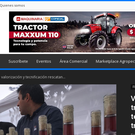
Quienes somos
Suscríbete
Eventos
Área Comercial
Marketplace Agropec
valorización y tecnificación rescatan...
F
V
t
t
t
Po