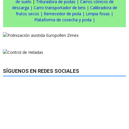
de suelo
|
Trituradora de podas
|
Carros cónicos de
descarga
|
Carro transportador de bins
|
Calibradora de
frutos secos
|
Remecedor de piola
|
Limpia fosas
|
Plataforma de cosecha y poda
|
SÍGUENOS EN REDES SOCIALES