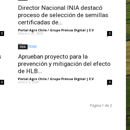
Director Nacional INIA destacó
proceso de selección de semillas
certificadas de...
Portal Agro Chile / Grupo Prensa Digital | E.V
-
febrero 20, 2020
0
0
INIA
s
Aprueban proyecto para la
prevención y mitigación del efecto
de HLB...
Portal Agro Chile / Grupo Prensa Digital | E.V
-
enero 5, 2020
0
0
Página 1 de 2