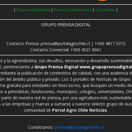
|
Prensa Publicidad
|
Prensa Colaborativa
|
Suscríbete
|
GRUPO PRENSA DIGITAL
Contacto Prensa: prensa@portalagrochile.cl | +569 4817 5372
Contacto Comercial: +569 4521 9061
ro y la agroindustria, sus desafíos, innovación y desarrollo sustenta
l, perteneciente a
Grupo Prensa Digital www.grupoprensadigital
 mediante la publicación de contenidos de calidad, con una audiencia 
n del ámbito público y privado. Los 5 portales de Noticias de Grupo P
rma gratuita para entidades sin fines lucros, que busquen un medio de 
s a periodistas, fundaciones, municipios, colegios, universidades, ON
r parte de nuestra red de prensa, por una agricultura más sustentable 
a las empresas y marcas a sumarse a nuestro selecto grupo de Auspi
comunidad de
Portal Agro Chile Noticias
.
Contáctanos:
prensa@portalagrochile.cl