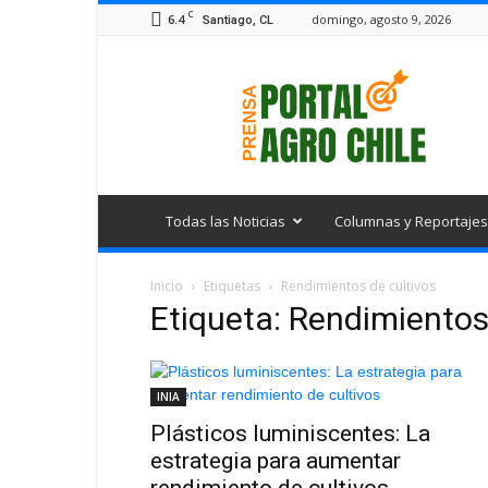
C
6.4
domingo, agosto 9, 2026
Santiago, CL
Portal
Agro
Chile
Todas las Noticias
Columnas y Reportajes
Inicio
Etiquetas
Rendimientos de cultivos
Etiqueta: Rendimientos
INIA
Plásticos luminiscentes: La
estrategia para aumentar