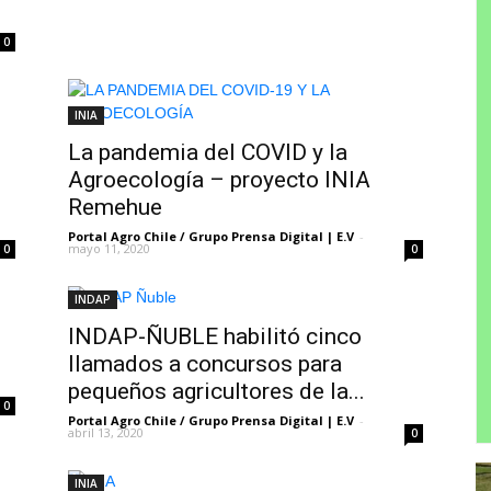
0
INIA
La pandemia del COVID y la
Agroecología – proyecto INIA
Remehue
Portal Agro Chile / Grupo Prensa Digital | E.V
-
mayo 11, 2020
0
0
INDAP
INDAP-ÑUBLE habilitó cinco
llamados a concursos para
pequeños agricultores de la...
0
Portal Agro Chile / Grupo Prensa Digital | E.V
-
abril 13, 2020
0
INIA