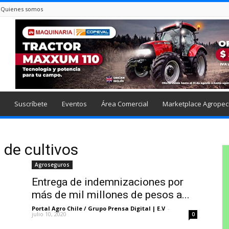
Quienes somos
Suscríbete
Eventos
Área Comercial
Marketplace Agropec
 de cultivos
Agroseguros
Entrega de indemnizaciones por
más de mil millones de pesos a...
Portal Agro Chile / Grupo Prensa Digital | E.V
-
julio 10, 2020
0