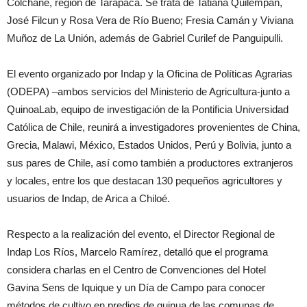
Colchane, región de Tarapacá. Se trata de Tatiana Quilempan,
José Filcun y Rosa Vera de Río Bueno; Fresia Camán y Viviana
Muñoz de La Unión, además de Gabriel Curilef de Panguipulli.
El evento organizado por Indap y la Oficina de Políticas Agrarias
(ODEPA) –ambos servicios del Ministerio de Agricultura-junto a
QuinoaLab, equipo de investigación de la Pontificia Universidad
Católica de Chile, reunirá a investigadores provenientes de China,
Grecia, Malawi, México, Estados Unidos, Perú y Bolivia, junto a
sus pares de Chile, así como también a productores extranjeros
y locales, entre los que destacan 130 pequeños agricultores y
usuarios de Indap, de Arica a Chiloé.
Respecto a la realización del evento, el Director Regional de
Indap Los Ríos, Marcelo Ramírez, detalló que el programa
considera charlas en el Centro de Convenciones del Hotel
Gavina Sens de Iquique y un Día de Campo para conocer
métodos de cultivo en predios de quinua de las comunas de