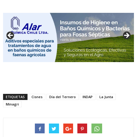
ETIQUETAS
Cisnes
Día del Ternero
INDAP
La Junta
Minagri