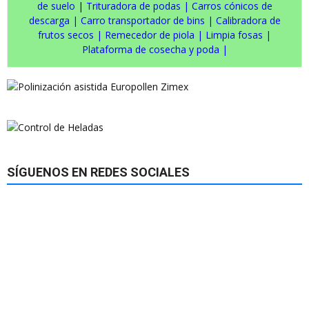
de suelo
|
Trituradora de podas
|
Carros cónicos de
descarga
|
Carro transportador de bins
|
Calibradora de
frutos secos
|
Remecedor de piola
|
Limpia fosas
|
Plataforma de cosecha y poda
|
SÍGUENOS EN REDES SOCIALES