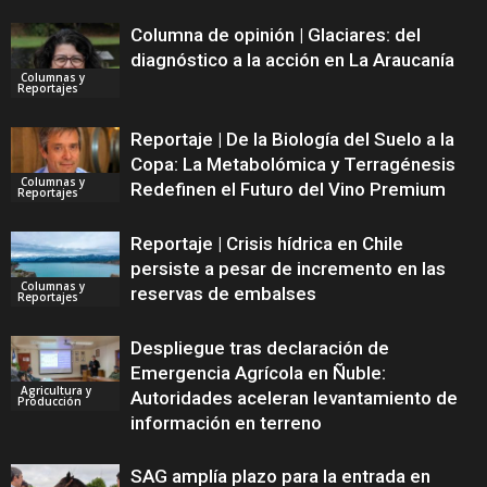
Columna de opinión | Glaciares: del
diagnóstico a la acción en La Araucanía
Columnas y
Reportajes
Reportaje | De la Biología del Suelo a la
Copa: La Metabolómica y Terragénesis
Columnas y
Redefinen el Futuro del Vino Premium
Reportajes
Reportaje | Crisis hídrica en Chile
persiste a pesar de incremento en las
Columnas y
reservas de embalses
Reportajes
Despliegue tras declaración de
Emergencia Agrícola en Ñuble:
Agricultura y
Autoridades aceleran levantamiento de
Producción
información en terreno
SAG amplía plazo para la entrada en