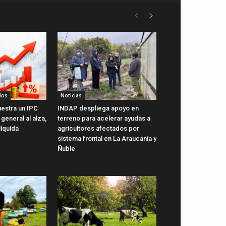
dos
Noticias
uestra un IPC
INDAP despliega apoyo en
general al alza,
terreno para acelerar ayudas a
líquida
agricultores afectados por
sistema frontal en La Araucanía y
Ñuble