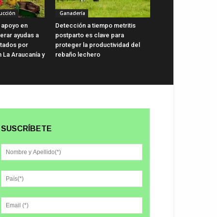
ucción
Ganadería
 apoyo en
Detección a tiempo metritis
lerar ayudas a
postparto es clave para
ctados por
proteger la productividad del
n La Araucanía y
rebaño lechero
SUSCRÍBETE