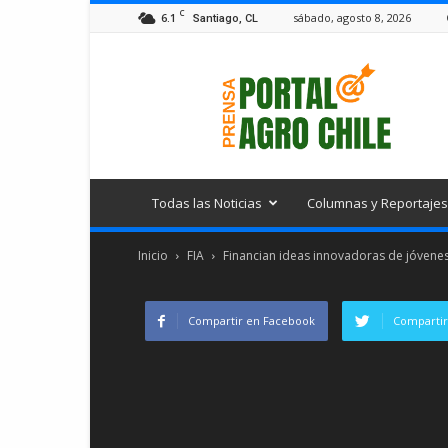
C
6.1
sábado, agosto 8, 2026
Santiago, CL
Portal
Agro
Chile
Todas las Noticias
Columnas y Reportajes
Inicio
FIA
Financian ideas innovadoras de jóvenes
Compartir en Facebook
Compartir