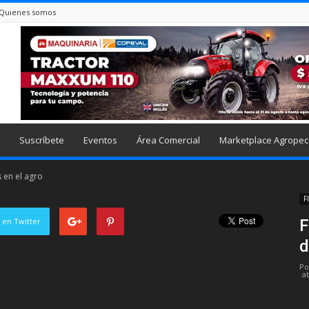
Quienes somos
Suscríbete
Eventos
Área Comercial
Marketplace Agropec
 en el agro
F
 en Twitter
F
d
Po
ab