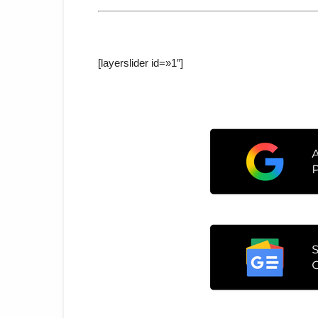
[layerslider id=»1″]