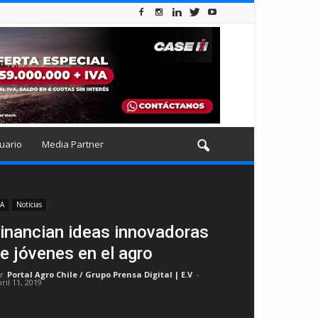
uario
Media Partner
IA
Noticias
inancian ideas innovadoras
e jóvenes en el agro
r
Portal Agro Chile / Grupo Prensa Digital | E.V
-
ril 11, 2019