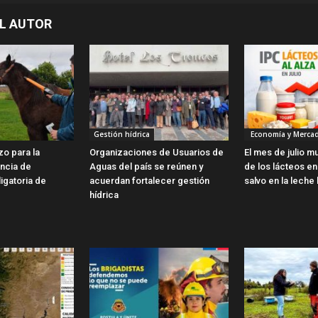
L AUTOR
Gestión hídrica
Economía y Merca
zo para la
Organizaciones de Usuarios de
El mes de julio m
encia de
Aguas del país se reúnen y
de los lácteos en 
ligatoria de
acuerdan fortalecer gestión
salvo en la leche 
hídrica