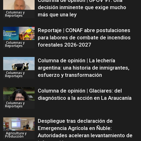
Columna de opinión | UPOV 91: Una
decisión inminente que exige mucho
Columnas y
más que una ley
Reportajes
Reportaje | CONAF abre postulaciones
para labores de combate de incendios
Columnas y
forestales 2026-2027
Reportajes
Columna de opinión | La lechería
argentina: una historia de inmigrantes,
Columnas y
esfuerzo y transformación
Reportajes
Columna de opinión | Glaciares: del
diagnóstico a la acción en La Araucanía
Columnas y
Reportajes
Despliegue tras declaración de
Emergencia Agrícola en Ñuble:
Agricultura y
Autoridades aceleran levantamiento de
Producción