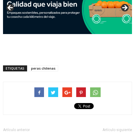
ETIQUETAS
peras chilenas
Artículo anterior
Artículo siguiente