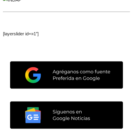
[layerslider id=»1″]