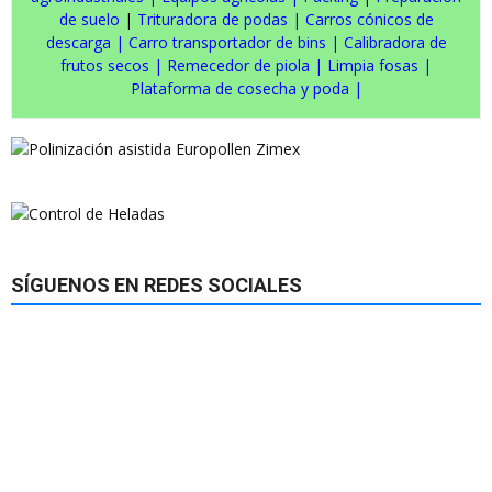
de suelo
|
Trituradora de podas
|
Carros cónicos de
descarga
|
Carro transportador de bins
|
Calibradora de
frutos secos
|
Remecedor de piola
|
Limpia fosas
|
Plataforma de cosecha y poda
|
SÍGUENOS EN REDES SOCIALES