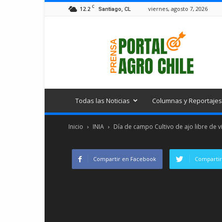
C
12.2
viernes, agosto 7, 2026
Santiago, CL
Portal
Agro
Chile
Todas las Noticias
Columnas y Reportajes
Inicio
INIA
Día de campo Cultivo de ajo libre de v
Compartir en Facebook
Compartir