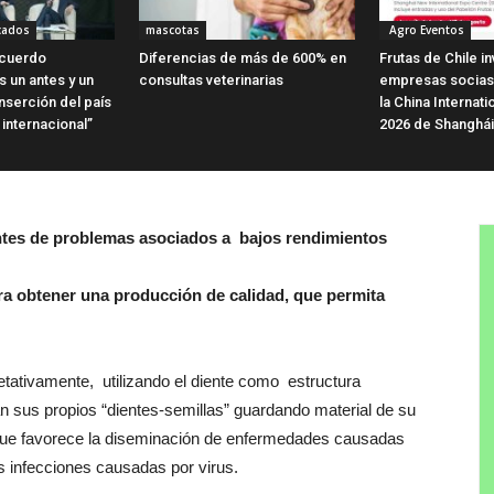
cados
mascotas
Agro Eventos
Acuerdo
Diferencias de más de 600% en
Frutas de Chile in
 un antes y un
consultas veterinarias
empresas socias 
nserción del país
la China Internati
internacional”
2026 de Shanghái
santes de problemas asociados a bajos rendimientos
para obtener una producción de calidad, que permita
etativamente, utilizando el diente como estructura
an sus propios “dientes-semillas” guardando material de su
que favorece la diseminación de enfermedades causadas
 infecciones causadas por virus.