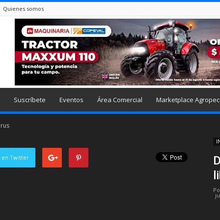
Quienes somos
Suscríbete
Eventos
Área Comercial
Marketplace Agropec
irus
I
 en Twitter
D
l
Po
ju