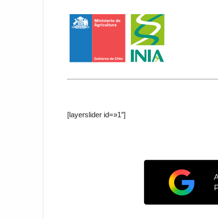
[layerslider id=»1″]