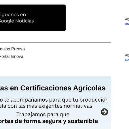
Al
dr
quipo Prensa
Al
Portal Innova
De