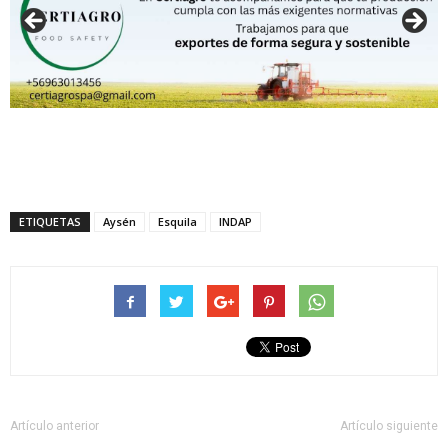
ETIQUETAS
Aysén
Esquila
INDAP
Artículo anterior
Artículo siguiente