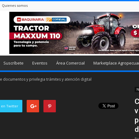
Quienes somos
Suscríbete
Eventos
Área Comercial
Marketplace Agropecua
 documentos y privilegia trámites y atención digital
N
C
 en Twitter
v
p
d
Po