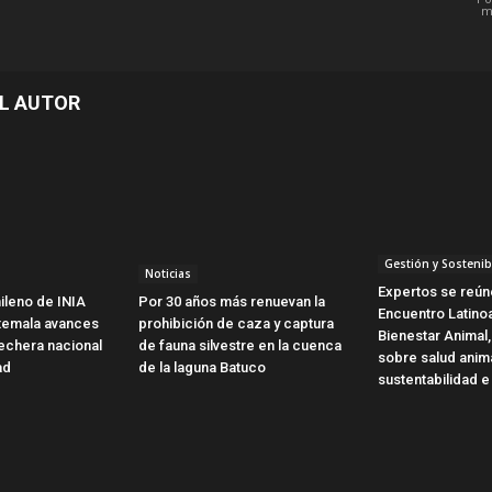
m
L AUTOR
Gestión y Sostenib
Noticias
Expertos se reún
ileno de INIA
Por 30 años más renuevan la
Encuentro Latin
temala avances
prohibición de caza y captura
Bienestar Animal,
 lechera nacional
de fauna silvestre en la cuenca
sobre salud anim
ad
de la laguna Batuco
sustentabilidad e