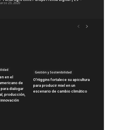
arzo 23, 2020
ilidad
Gestión y Sostenibilidad
en en el
O’Higgins fortalece su apicultura
oamericano de
para producir miel en un
 para dialogar
escenario de cambio climático
al, producción,
 innovación