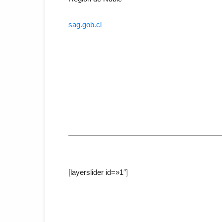
sag.gob.cl
[layerslider id=»1″]