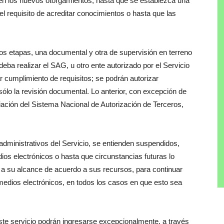
en los nuevos otorgamientos, hasta que se establezca una
el requisito de acreditar conocimientos o hasta que las
s etapas, una documental y otra de supervisión en terreno
 deba realizar el SAG, u otro ente autorizado por el Servicio
ar cumplimiento de requisitos; se podrán autorizar
́lo la revisión documental. Lo anterior, con excepción de
liación del Sistema Nacional de Autorización de Terceros,
administrativos del Servicio, se entienden suspendidos,
ios electrónicos o hasta que circunstancias futuras lo
é a su alcance de acuerdo a sus recursos, para continuar
 medios electrónicos, en todos los casos en que esto sea
e servicio podrán ingresarse excepcionalmente, a través