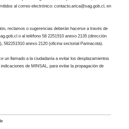
mitidos al correo electrónico: contacto.arica@sag.gob.cl, en
ación, reclamos o sugerencias deberán hacerse a través de
sag.gob.cl o al teléfono 58 2251910 anexo 2135 (dirección
ca), 582251910 anexo 2120 (oficina sectorial Parinacota).
ce un llamado a la ciudadanía a evitar los desplazamientos
s indicaciones de MINSAL, para evitar la propagación de
le