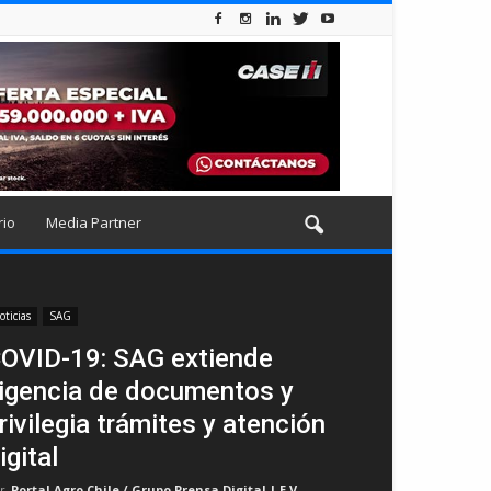
rio
Media Partner
oticias
SAG
OVID-19: SAG extiende
igencia de documentos y
rivilegia trámites y atención
igital
r
Portal Agro Chile / Grupo Prensa Digital | E.V
-