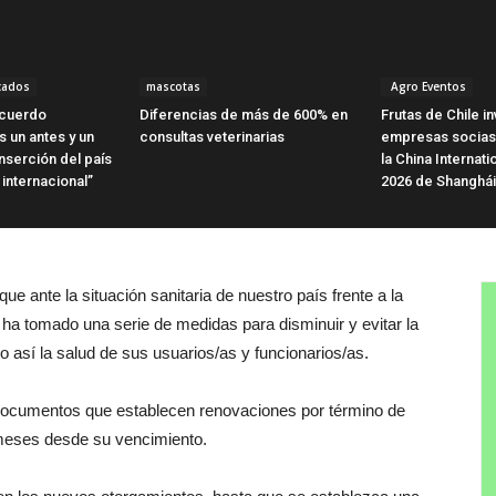
cados
mascotas
Agro Eventos
Acuerdo
Diferencias de más de 600% en
Frutas de Chile in
 un antes y un
consultas veterinarias
empresas socias 
nserción del país
la China Internati
internacional”
2026 de Shanghái
e ante la situación sanitaria de nuestro país frente a la
ha tomado una serie de medidas para disminuir y evitar la
 así la salud de sus usuarios/as y funcionarios/as.
 documentos que establecen renovaciones por término de
 meses desde su vencimiento.