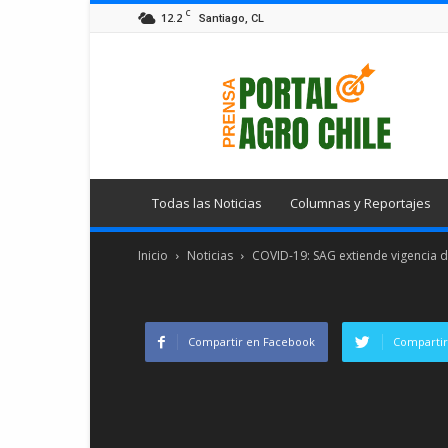
C
12.2
Santiago, CL
Portal
Agro
Chile
Todas las Noticias
Columnas y Reportajes
Inicio
Noticias
COVID-19: SAG extiende vigencia de
Compartir en Facebook
Compartir