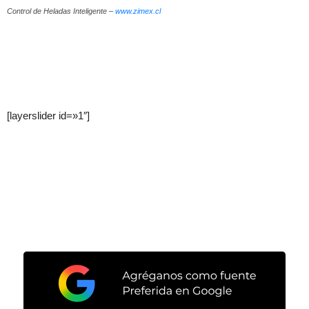
Control de Heladas Inteligente –
www.zimex.cl
[layerslider id=»1″]