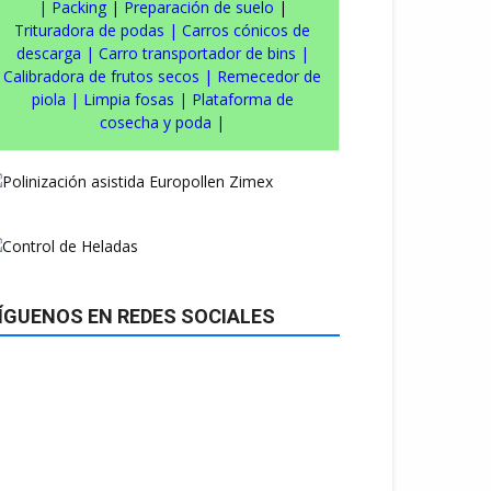
|
Packing
|
Preparación de suelo
|
Trituradora de podas
|
Carros cónicos de
descarga
|
Carro transportador de bins
|
Calibradora de frutos secos
|
Remecedor de
piola
|
Limpia fosas
|
Plataforma de
cosecha y poda
|
ÍGUENOS EN REDES SOCIALES