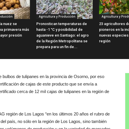
roducción
Agricultura y Producción
Agricultura y Prod
 la nuez se
Pronostican temperaturas de
23 agricultores 
na primavera más
hasta -1 °C y posibilidad de
pioneros en la i
mayor presión
aguanieve en Santiago: el agro
nuevas especies f
de la Región Metropolitana se
región
prepara para un fin de...
 bulbos de tulipanes en la provincia de Osorno, por eso
rtificación de cajas de este producto que se envía a
rtificado cerca de 12 mil cajas de tulipanes en la región de
G región de Los Lagos “en los últimos 20 años el rubro de
 del país, no sólo en la región de Los Lagos, sino también
 los volúmenes de producción y en la variedad de mercados