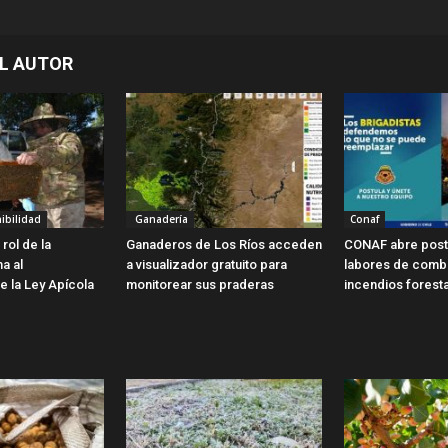
L AUTOR
ibilidad
Ganadería
Conaf
rol de la
Ganaderos de Los Ríos acceden
CONAF abre post
ma al
a visualizador gratuito para
labores de comb
e la Ley Apícola
monitorear sus praderas
incendios forest