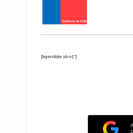
[layerslider id=»1″]