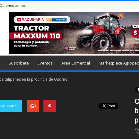
Quienes somos
Suscríbete
Eventos
Área Comercial
Marketplace Agropec
e tulipanes en la provincia de Osorno
N
C
 en Twitter
b
p
Po
ab