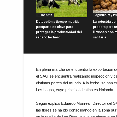
Ganadería
Agricultura y P
Detección a tiempo metritis
La industria de
postparto es clave para
prepara para u
proteger la productividad del
lluviosa y con 
rebaño lechero
sanitaria
En plena marcha se encuentra la exportación de
el SAG se encuentra realizando inspección y ce
distintas partes del mundo. A la fecha, se han ce
Los Lagos, cuyo principal destino es Holanda.
Según explicó Eduardo Monreal, Director del SA
las flores se ha ido consolidando en la zona sur
en la región de Los Ríos, lo que se observa en