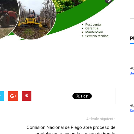
P
Al
dr
r
Al
De
Artículo siguiente
Comisión Nacional de Riego abre proceso de
postulación a segunda versión de Fondo