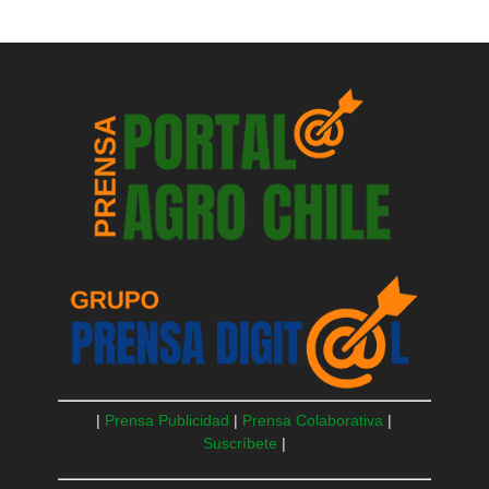
|
Prensa Publicidad
|
Prensa Colaborativa
|
Suscríbete
|