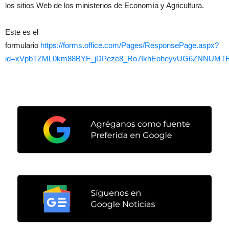
los sitios Web de los ministerios de Economía y Agricultura.
Este es el
formulario
https://forms.office.com/Pages/ResponsePage.aspx?
id=xVpbTZML0km88BYF_jDPeze8_Ro7IkhEoheyvUG6ZNNUM