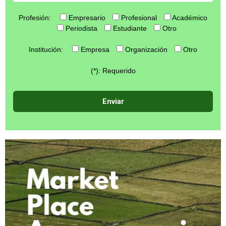
Profesión:
Empresario
Profesional
Académico
Periodista
Estudiante
Otro
Institución:
Empresa
Organización
Otro
(*): Requerido