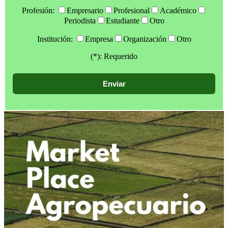
Profesión:
Empresario
Profesional
Académico
Periodista
Estudiante
Otro
Institución:
Empresa
Organización
Otro
(*): Requerido