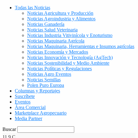
Todas las Noticias
Noticias Agricultura y Producción
Noticias Agroindustria y Alimentos
Noticias Ganadería
Noticias Salud Veterinaria
Noticias Industria Vitivinícola y Enoturismo
Noticias Maquinaria Agrícola
Noticias Maquinaria, Herramientas e Insumos agrícolas
Noticias Economía y Mercados
Noticias Innovación y Tecnología (AgTech)
Noticias Sostenibilidad y Medio Ambiente
Noticias Políticas y Regulaciones
Noticias Agro Eventos
Noticias Semillas
Polen Puro Europa
Columnas y Reportajes
Suscríbete
Eventos
Área Comercial
Marketplace Agropecuario
Media Partner
Buscar
11.9
C