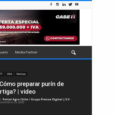
uario
Media Partner
TT
INIA
Noticias
Cómo preparar purín de
rtiga? | video
r
Portal Agro Chile / Grupo Prensa Digital | E.V
-
oviembre 25, 2020