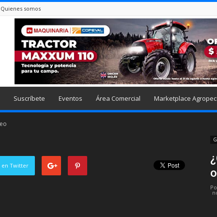
Quienes somos
Suscríbete
Eventos
Área Comercial
Marketplace Agropec
deo
G
¿
 en Twitter
o
Po
n