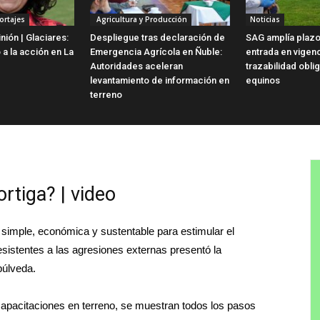
ortajes
Agricultura y Producción
Noticias
ión | Glaciares:
Despliegue tras declaración de
SAG amplía plazo
 a la acción en La
Emergencia Agrícola en Ñuble:
entrada en vigen
Autoridades aceleran
trazabilidad obli
levantamiento de información en
equinos
terreno
rtiga? | video
simple, económica y sustentable para estimular el
esistentes a las agresiones externas presentó la
púlveda.
apacitaciones en terreno, se muestran todos los pasos