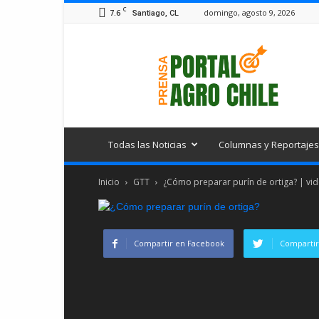
C
7.6
domingo, agosto 9, 2026
Santiago, CL
Portal
Agro
Chile
Todas las Noticias
Columnas y Reportajes
Inicio
GTT
¿Cómo preparar purín de ortiga? | vi
Compartir en Facebook
Compartir