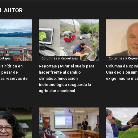
L AUTOR
ortajes
Columnas y Reportajes
Columnas y Report
is hídrica en
Reportaje | Mirar el suelo para
Columna de opini
a pesar de
hacer frente al cambio
Una decisión inm
las reservas de
climático: Innovación
exige mucho más
biotecnológica resguarda la
agricultura nacional