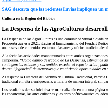
SAG descarta que las recientes lluvias impliquen un m
Cultura en la Región del Biobío:
La Despensa de las AgroCulturas desarrolla 
La Despensa de las AgroCulturas es una comunidad virtual alojada en
Propuesta que este 2021, gracias al financiamiento del Fondart Region
una reserva de contenidos en torno a las artes y oficios tradicionales d
A la fecha las actividades mancomunadas entre ambas organizaciones ha
campesina.
“Como equipo de trabajo de La Despensa, estimamos que es
contingencias actuales y sus sentidos exceden el espacio virtual, pud
de este “fogoncito” de memorias que va abriendo oportunidades en e
Al respecto la Directora del Archivo de Cultura Tradicional, Patrici
tradicional e invita a enriquecerla, a mirarla de manera integral, sin pa
Los resultados de esta iniciativa se materializarán en una una página w
las ecoartesnías, las artes culinarias y las artes poético-musicales, adem