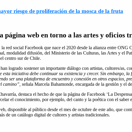
ayor riesgo de proliferación de la mosca de la fruta
página web en torno a las artes y oficios tr
 la red social Facebook que nace el 2020 desde la alianza entre ONG 
al, modalidad difusión, del Ministerio de las Culturas, las Artes y el
el centro sur de Chile.
n logrado sostener un importante diálogo con artistas, cultores/as, com
ta iniciativa debe continuar su existencia y crecer. Sin embargo, la 
iendo ser una plataforma de encuentro y conexión en otros espacios, pr
l camino”, s
eñala Marcela Bahamonde, encargada de la gestión y el des
a Chavarría, destaca el hecho de que la página de Facebook ‘La Despens
rcelar el conocimiento, por ejemplo, del canto y la poética con el saber e
eb, disponible al público desde el mes de octubre de este año, que conte
ás de un catálogo digital de cultores y artistas tradicionales.