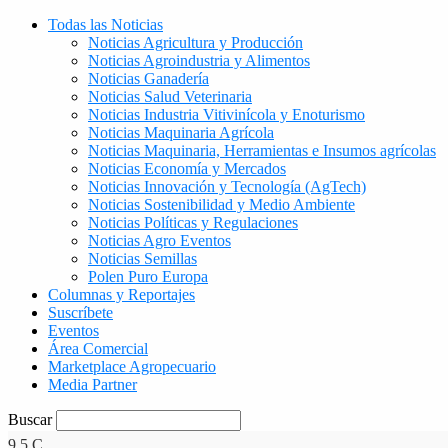
Todas las Noticias
Noticias Agricultura y Producción
Noticias Agroindustria y Alimentos
Noticias Ganadería
Noticias Salud Veterinaria
Noticias Industria Vitivinícola y Enoturismo
Noticias Maquinaria Agrícola
Noticias Maquinaria, Herramientas e Insumos agrícolas
Noticias Economía y Mercados
Noticias Innovación y Tecnología (AgTech)
Noticias Sostenibilidad y Medio Ambiente
Noticias Políticas y Regulaciones
Noticias Agro Eventos
Noticias Semillas
Polen Puro Europa
Columnas y Reportajes
Suscríbete
Eventos
Área Comercial
Marketplace Agropecuario
Media Partner
Buscar
9.5
C