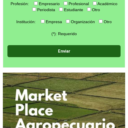
Profesión:
Empresario
Profesional
Académico
Periodista
Estudiante
Otro
Institución:
Empresa
Organización
Otro
(*): Requerido