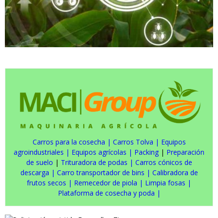
Carros para la cosecha
|
Carros Tolva
|
Equipos
agroindustriales
|
Equipos agrícolas
|
Packing
|
Preparación
de suelo
|
Trituradora de podas
|
Carros cónicos de
descarga
|
Carro transportador de bins
|
Calibradora de
frutos secos
|
Remecedor de piola
|
Limpia fosas
|
Plataforma de cosecha y poda
|