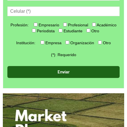
Profesión:
Empresario
Profesional
Académico
Periodista
Estudiante
Otro
Institución:
Empresa
Organización
Otro
(*): Requerido