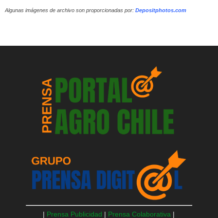
Algunas imágenes de archivo son proporcionadas por:
Depositphotos.com
|
Prensa Publicidad
|
Prensa Colaborativa
|