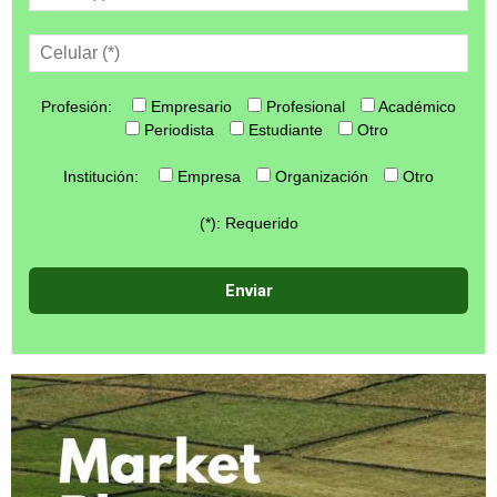
Profesión:
Empresario
Profesional
Académico
Periodista
Estudiante
Otro
Institución:
Empresa
Organización
Otro
(*): Requerido