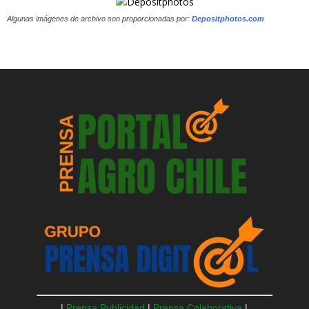
Algunas imágenes de archivo son proporcionadas por:
Depositphotos.com
|
Prensa Publicidad
|
Prensa Colaborativa
|