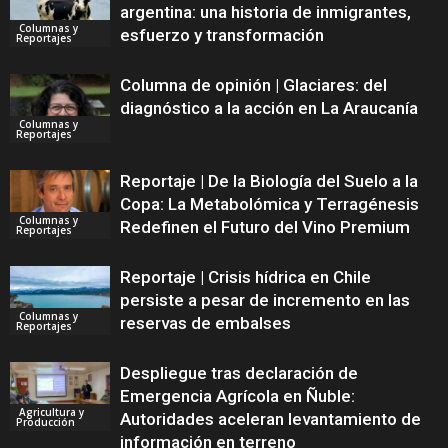
argentina: una historia de inmigrantes,
Columnas y
esfuerzo y transformación
Reportajes
Columna de opinión | Glaciares: del
diagnóstico a la acción en La Araucanía
Columnas y
Reportajes
Reportaje | De la Biología del Suelo a la
Copa: La Metabolómica y Terragénesis
Columnas y
Redefinen el Futuro del Vino Premium
Reportajes
Reportaje | Crisis hídrica en Chile
persiste a pesar de incremento en las
Columnas y
reservas de embalses
Reportajes
Despliegue tras declaración de
Emergencia Agrícola en Ñuble:
Agricultura y
Autoridades aceleran levantamiento de
Producción
información en terreno