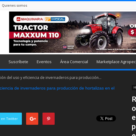
Quienes somos
Suscríbete
Eventos
Área Comercial
Marketplace Agropec
ción del uso y eficiencia de invernaderos para producción...
H
R
o
e
 en Twitter
p
e