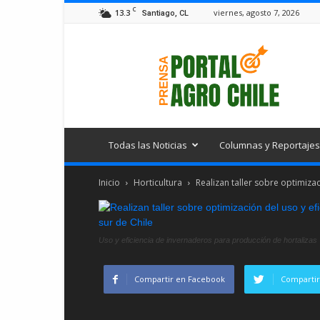
C
13.3
viernes, agosto 7, 2026
Santiago, CL
Portal
Agro
Chile
Todas las Noticias
Columnas y Reportajes
Inicio
Horticultura
Realizan taller sobre optimiza
Uso y eficiencia de invernaderos para producción de hortalizas
Compartir en Facebook
Compartir