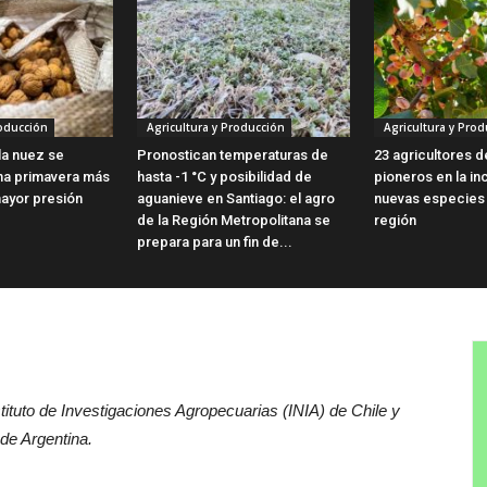
roducción
Agricultura y Producción
Agricultura y Prod
 la nuez se
Pronostican temperaturas de
23 agricultores 
na primavera más
hasta -1 °C y posibilidad de
pioneros en la i
mayor presión
aguanieve en Santiago: el agro
nuevas especies f
de la Región Metropolitana se
región
prepara para un fin de...
stituto de Investigaciones Agropecuarias (INIA) de Chile y
 de Argentina.