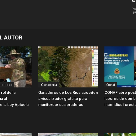
Po
ju
L AUTOR
ibilidad
Ganadería
Conaf
rol de la
Ganaderos de Los Ríos acceden
CONAF abre post
ma al
a visualizador gratuito para
labores de comb
e la Ley Apícola
monitorear sus praderas
incendios forest