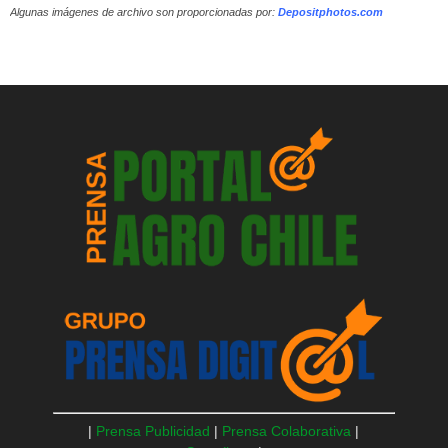
Algunas imágenes de archivo son proporcionadas por:
Depositphotos.com
|
Prensa Publicidad
|
Prensa Colaborativa
|