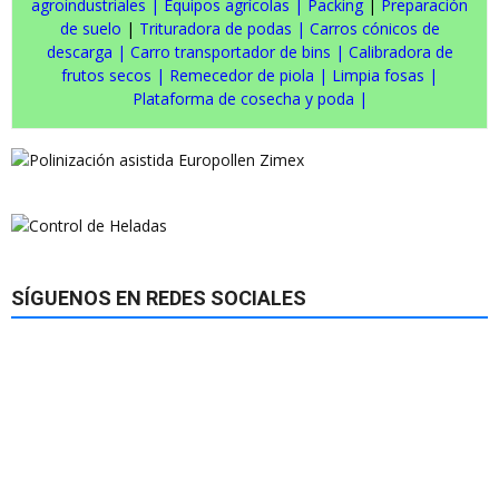
agroindustriales
|
Equipos agrícolas
|
Packing
|
Preparación
de suelo
|
Trituradora de podas
|
Carros cónicos de
descarga
|
Carro transportador de bins
|
Calibradora de
frutos secos
|
Remecedor de piola
|
Limpia fosas
|
Plataforma de cosecha y poda
|
SÍGUENOS EN REDES SOCIALES