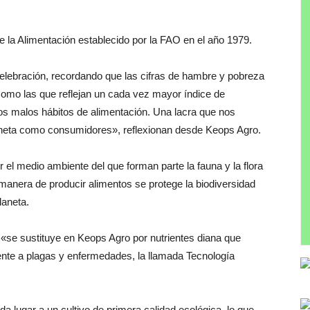
e la Alimentación establecido por la FAO en el año 1979.
elebración, recordando que las cifras de hambre y pobreza
omo las que reflejan un cada vez mayor índice de
os malos hábitos de alimentación. Una lacra que nos
laneta como consumidores», reflexionan desde Keops Agro.
 el medio ambiente del que forman parte la fauna y la flora
 manera de producir alimentos se protege la biodiversidad
laneta.
 «se sustituye en Keops Agro por nutrientes diana que
stente a plagas y enfermedades, la llamada Tecnología
 lugar a un cultivo de primera calidad ecológica, lo que