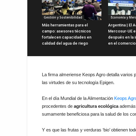
Gestión y Sostenibilidad
Economía y Mer
Más herramientas para el
Argentina | El 
campo: asesores técnicos
Mercosur-UE es
fortalecen capacidades en
después en la i
calidad del agua de riego
en el comercio 
La firma almeriense Keops Agro detalla varios 
las virtudes de su tecnología Epigen.
En el día Mundial de la Alimentación
Keops Agr
procedentes de
agricultura ecológica
además d
sumamente beneficiosa para la salud de los c
Y es que las frutas y verduras ‘bio’ obtienen to