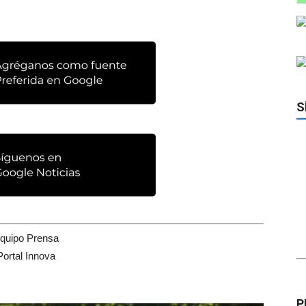
S
quipo Prensa
Portal Innova
P