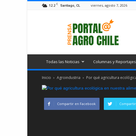
C
12.2
viernes, agosto 7, 2026
Santiago, CL
Portal
Agro
Chile
Todas las Noticias
Columnas y Reportajes
Inicio
Agroindustria
Por qué agricultura ecológi
Compartir en Facebook
Compartir