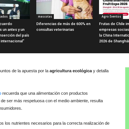
cados
mascotas
Agro Eventos
Acuerdo
Diferencias de más de 600% en
Frutas de Chile in
 un antes y un
consultas veterinarias
empresas socias 
nserción del país
la China Internati
internacional”
2026 de Shanghái
puntos de la apuesta por la
agricultura ecológica
y detalla
o
recuerda que una alimentación con productos
e ser más respetuosa con el medio ambiente, resulta
onsumidores.
dos los nutrientes necesarios para la correcta realización de