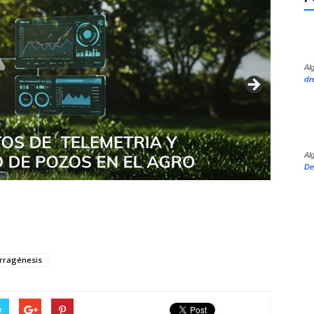
Al
dr
Al
De
rragénesis
r