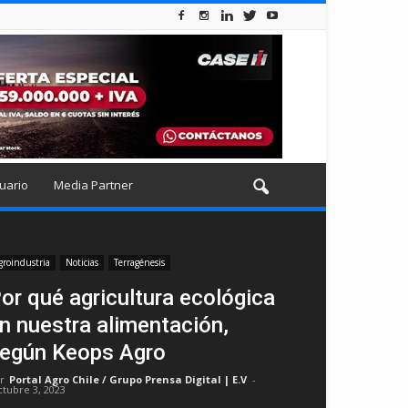
uario
Media Partner
groindustria
Noticias
Terragénesis
or qué agricultura ecológica
n nuestra alimentación,
egún Keops Agro
r
Portal Agro Chile / Grupo Prensa Digital | E.V
-
ctubre 3, 2023