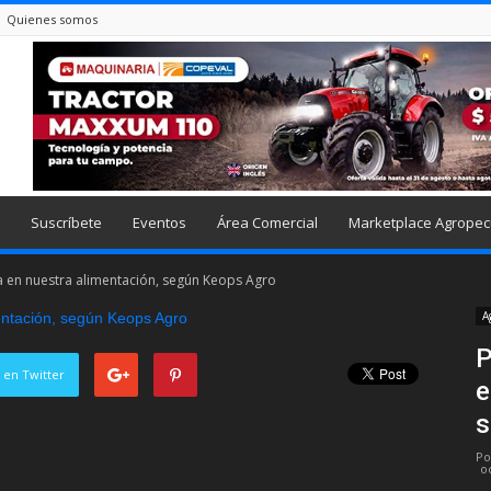
Quienes somos
Suscríbete
Eventos
Área Comercial
Marketplace Agropec
ca en nuestra alimentación, según Keops Agro
A
P
 en Twitter
e
s
Po
o