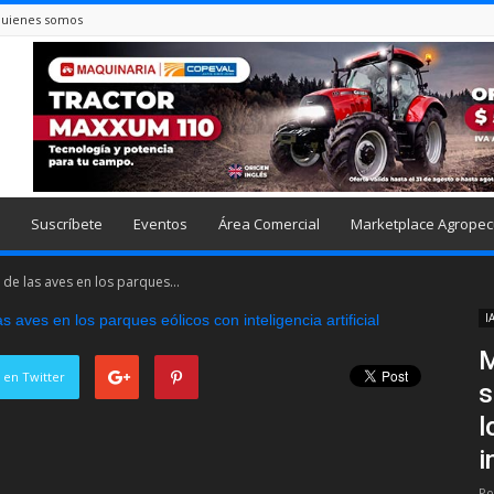
uienes somos
Suscríbete
Eventos
Área Comercial
Marketplace Agropec
 de las aves en los parques...
I
M
 en Twitter
s
l
i
Po