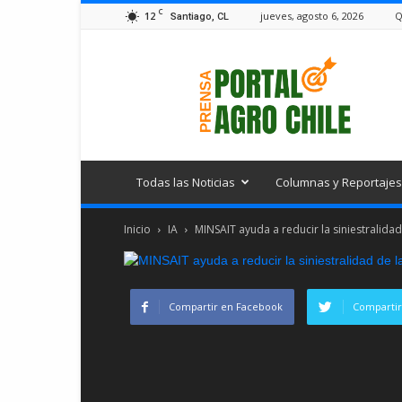
C
12
jueves, agosto 6, 2026
Q
Santiago, CL
Portal
Agro
Chile
Todas las Noticias
Columnas y Reportajes
Inicio
IA
MINSAIT ayuda a reducir la siniestralidad
Compartir en Facebook
Compartir