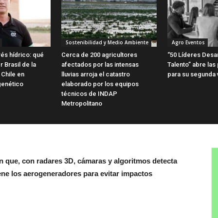
Sostenibilidad y Medio Ambiente
Agro Eventos
és hídrico: qué
Cerca de 200 agricultores
“50 Líderes Desa
 Brasil de la
afectados por las intensas
Talento” abre las
 Chile en
lluvias arroja el catastro
para su segunda 
genético
elaborado por los equipos
técnicos de INDAP
Metropolitano
n que, con radares 3D, cámaras y algoritmos detecta
ene los aerogeneradores para evitar impactos