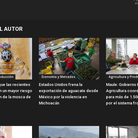
e
L AUTOR
roducción
Economía y Mercados
Agricultura y Prod
ue las recientes
Estados Unidos frena la
Maule: Gobierno 
en un mayor riesgo
exportación de aguacate desde
Agricultura coor
ón de la mosca de
México por la violencia en
para más de 1.50
Michoacán
por el sistema fro