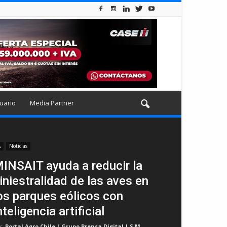
uario
Media Partner
A
Noticias
INSAIT ayuda a reducir la
iniestralidad de las aves en
os parques eólicos con
nteligencia artificial
r
Portal Agro Chile | Grupo Prensa Digital | S.M
-