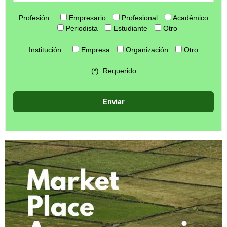
Profesión:
Empresario
Profesional
Académico
Periodista
Estudiante
Otro
Institución:
Empresa
Organización
Otro
(*): Requerido