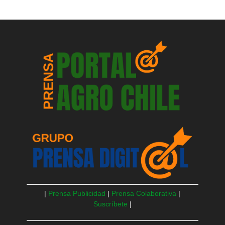
|
Prensa Publicidad
|
Prensa Colaborativa
|
Suscríbete
|