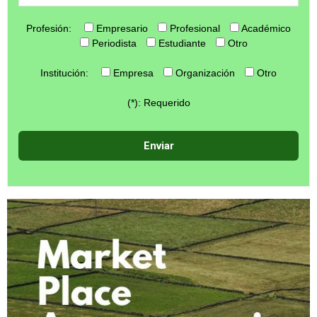
Profesión:
Empresario
Profesional
Académico
Periodista
Estudiante
Otro
Institución:
Empresa
Organización
Otro
(*): Requerido