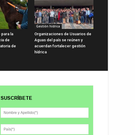
Gestión hídrica
 para la
Organizaciones de Usuarios de
cia de
Aguas del país se reúnen y
gatoria de
acuerdan fortalecer gestión
hídrica
SUSCRÍBETE