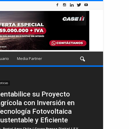
uario
Media Partner
oticias
entabilice su Proyecto
grícola con Inversión en
ecnología Fotovoltaica
ustentable y Eficiente
r
Portal Agro Chile / Grupo Prensa Digital | E.V
-