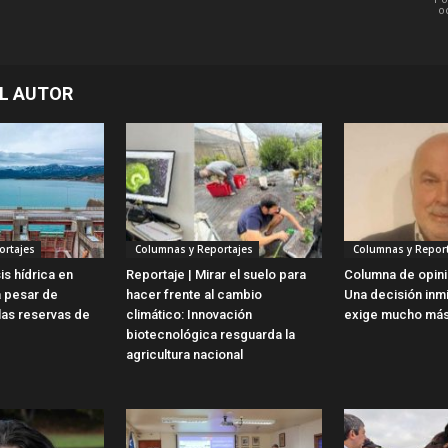
o
L AUTOR
ortajes
Columnas y Reportajes
Columnas y Report
is hídrica en
Reportaje | Mirar el suelo para
Columna de opini
a pesar de
hacer frente al cambio
Una decisión inm
las reservas de
climático: Innovación
exige mucho más
biotecnológica resguarda la
agricultura nacional