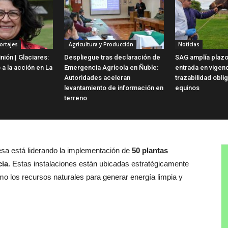
ortajes
Agricultura y Producción
Noticias
ión | Glaciares:
Despliegue tras declaración de
SAG amplía plazo
 a la acción en La
Emergencia Agrícola en Ñuble:
entrada en vigen
Autoridades aceleran
trazabilidad obli
levantamiento de información en
equinos
terreno
esa está liderando la implementación de
50 plantas
cia
. Estas instalaciones están ubicadas estratégicamente
 los recursos naturales para generar energía limpia y