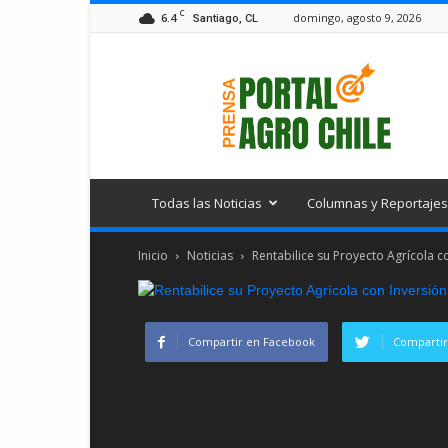
C
6.4
domingo, agosto 9, 2026
Santiago, CL
Portal
Agro
Chile
Todas las Noticias
Columnas y Reportajes
Inicio
Noticias
Rentabilice su Proyecto Agrícola c
Compartir en Facebook
Compartir