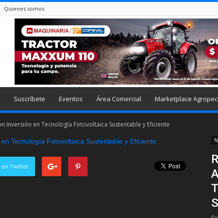
Quienes somos
Suscríbete
Eventos
Área Comercial
Marketplace Agropec
on Inversión en Tecnología Fotovoltaica Sustentable y Eficiente
N
R
 en Twitter
A
T
S
Po