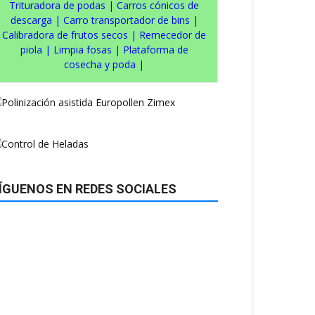
Trituradora de podas
|
Carros cónicos de
descarga
|
Carro transportador de bins
|
Calibradora de frutos secos
|
Remecedor de
piola
|
Limpia fosas
|
Plataforma de
cosecha y poda
|
ÍGUENOS EN REDES SOCIALES