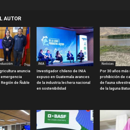
L AUTOR
roducción
INIA
Noticias
gricultura anuncia
Investigador chileno de INIA
Por 30 años más 
e emergencia
expuso en Guatemala avances
prohibición de c
a Región de Ñuble
de la industria lechera nacional
de fauna silvestr
en sostenibilidad
de la laguna Batu