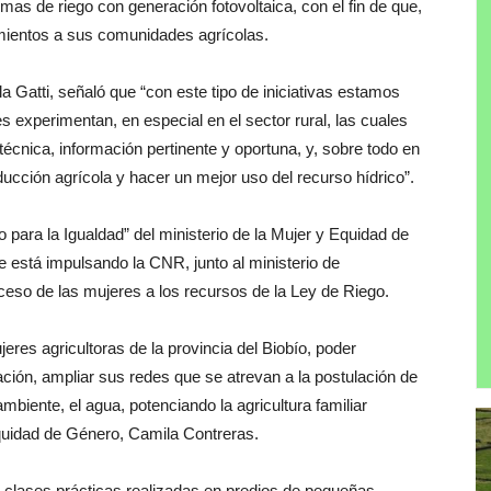
as de riego con generación fotovoltaica, con el fin de que,
imientos a sus comunidades agrícolas.
a Gatti, señaló que “con este tipo de iniciativas estamos
s experimentan, en especial en el sector rural, las cuales
técnica, información pertinente y oportuna, y, sobre todo en
ucción agrícola y hacer un mejor uso del recurso hídrico”.
o para la Igualdad” del ministerio de la Mujer y Equidad de
está impulsando la CNR, junto al ministerio de
acceso de las mujeres a los recursos de la Ley de Riego.
es agricultoras de la provincia del Biobío, poder
ción, ampliar sus redes que se atrevan a la postulación de
biente, el agua, potenciando la agricultura familiar
quidad de Género, Camila Contreras.
 clases prácticas realizadas en predios de pequeñas