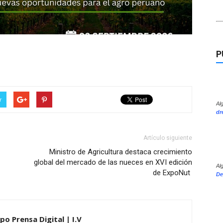
P
r
Al
dr
Artículo siguiente
Ministro de Agricultura destaca crecimiento
global del mercado de las nueces en XVI edición
Al
de ExpoNut
De
po Prensa Digital | I.V