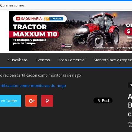
Quienes somos
Suscríbete
Eventos
Área Comercial
Marketplace Agropec
ío reciben certificación como monitoras de riego
N
A
 en Twitter
B
c
Po
n