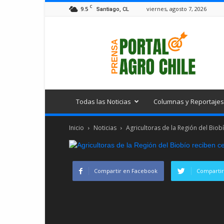
C
9.5
viernes, agosto 7, 2026
Santiago, CL
Portal
Agro
Chile
Todas las Noticias
Columnas y Reportajes
Inicio
Noticias
Agricultoras de la Región del Biob
Compartir en Facebook
Compartir