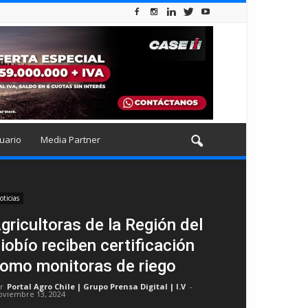
uario
Media Partner
oticias
gricultoras de la Región del
iobío reciben certificación
omo monitoras de riego
r
Portal Agro Chile | Grupo Prensa Digital | I.V
-
oviembre 13, 2024