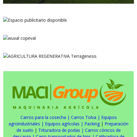
Carros para la cosecha
|
Carros Tolva
|
Equipos
agroindustriales
|
Equipos agrícolas
|
Packing
|
Preparación
de suelo
|
Trituradora de podas
|
Carros cónicos de
descarga
|
Carro transportador de bins
|
Calibradora de