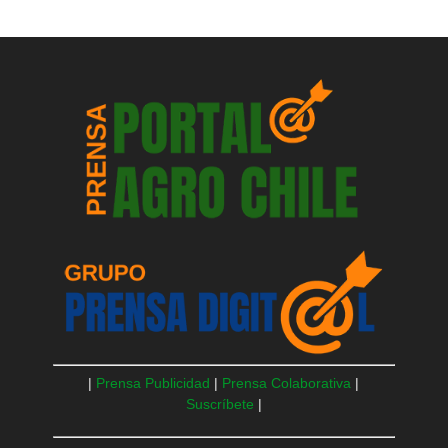
|
Prensa Publicidad
|
Prensa Colaborativa
|
Suscríbete
|