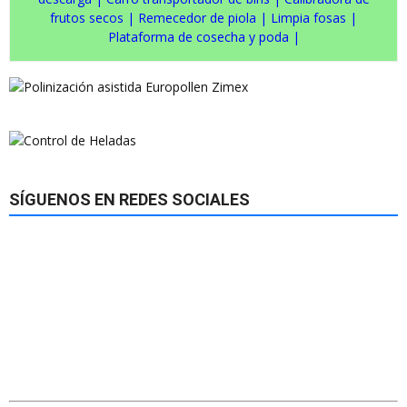
frutos secos
|
Remecedor de piola
|
Limpia fosas
|
Plataforma de cosecha y poda
|
SÍGUENOS EN REDES SOCIALES