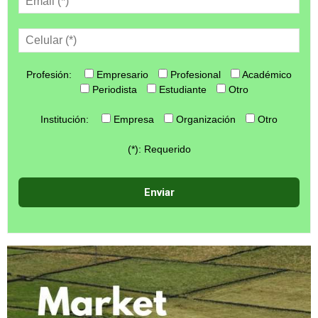
Profesión:
Empresario
Profesional
Académico
Periodista
Estudiante
Otro
Institución:
Empresa
Organización
Otro
(*): Requerido