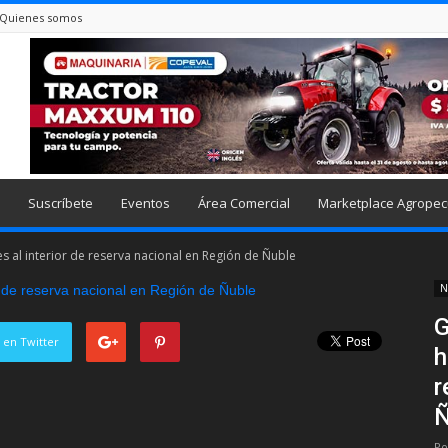
Quienes somos
Suscríbete
Eventos
Área Comercial
Marketplace Agropec
al interior de reserva nacional en Región de Ñuble
N
G
 en Twitter
h
r
Ñ
Po