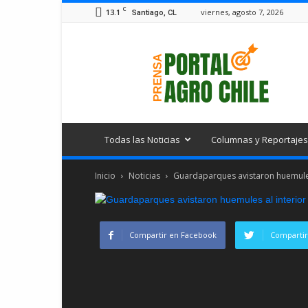
C
13.1
viernes, agosto 7, 2026
Santiago, CL
Portal
Agro
Chile
Todas las Noticias
Columnas y Reportajes
Inicio
Noticias
Guardaparques avistaron huemules 
Compartir en Facebook
Compartir