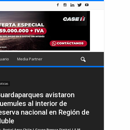
uario
Media Partner
oticias
uardaparques avistaron
uemules al interior de
eserva nacional en Región de
uble
r
Portal Agro Chile | Grupo Prensa Digital | S.M
-