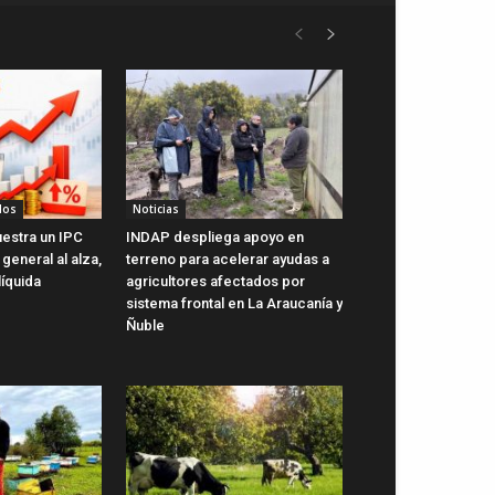
dos
Noticias
uestra un IPC
INDAP despliega apoyo en
general al alza,
terreno para acelerar ayudas a
líquida
agricultores afectados por
sistema frontal en La Araucanía y
Ñuble