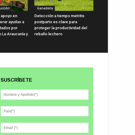
ucción
Ganadería
 apoyo en
Detección a tiempo metritis
lerar ayudas a
postparto es clave para
ctados por
proteger la productividad del
n La Araucanía y
rebaño lechero
SUSCRÍBETE