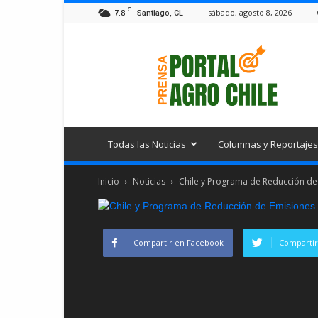
C
7.8
sábado, agosto 8, 2026
Santiago, CL
Portal
Agro
Chile
Todas las Noticias
Columnas y Reportajes
Inicio
Noticias
Chile y Programa de Reducción de
Compartir en Facebook
Compartir