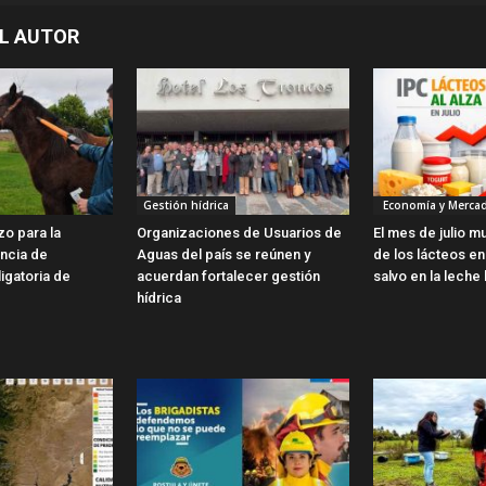
L AUTOR
Gestión hídrica
Economía y Merca
zo para la
Organizaciones de Usuarios de
El mes de julio m
encia de
Aguas del país se reúnen y
de los lácteos en 
ligatoria de
acuerdan fortalecer gestión
salvo en la leche 
hídrica