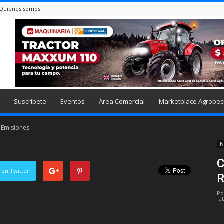
Quienes somos
Suscríbete
Eventos
Área Comercial
Marketplace Agropec
 Emisiones
N
C
 en Twitter
R
Po
ab