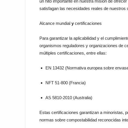
un
hito
importante
en
nuestra
misión
de
ofrecer
satisfagan
las
necesidades
reales
de
nuestros
Alcance mundial
y
certificaciones
Para
garantizar
la
aplicabilidad
y
el
cumplimien
organismos
reguladores
y
organizaciones
de
ce
múltiples
certificaciones
,
entre
ellas
:
EN
13432
(
Normativa
europea
sobre
envas
NFT
51-800
(
Francia
)
AS
5810-2010
(
Australia
)
Estas
certificaciones
garantizan
a
minoristas
,
p
normas
sobre
compostabilidad
reconocidas
int