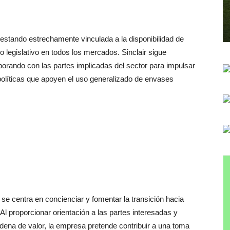
estando estrechamente
vinculada
a la
disponibilidad
de
lo
legislativo
en
todos
los
mercados
.
Sinclair
sigue
borando
con
las
partes
implicadas
del
sector
para
impulsar
políticas
que
apoyen
el
uso
generalizado
de
envases
r
se
centra
en
concienciar y
fomentar
la
transición
hacia
Al
proporcionar
orientación
a
las
partes
interesadas
y
adena
de
valor
,
la
empresa
pretende
contribuir
a
una
toma