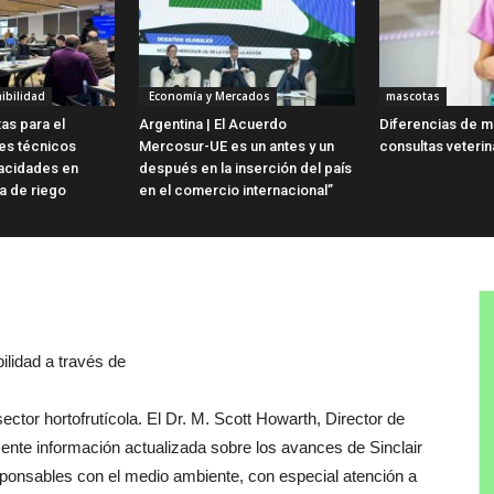
ibilidad
Economía y Mercados
mascotas
as para el
Argentina | El Acuerdo
Diferencias de m
es técnicos
Mercosur-UE es un antes y un
consultas veterin
acidades en
después en la inserción del país
ua de riego
en el comercio internacional”
bilidad
a
través
de
sector
hortofrutícola
.
El
Dr.
M.
Scott
Howarth
,
Director
de
mente
información
actualizada
sobre los
avances
de
Sinclair
sponsables
con
el
medio
ambiente
,
con
especial
atención
a