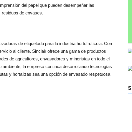
omprensión
del
papel
que
pueden
desempeñar
las
s
residuos
de
envases
.
novadoras
de
etiquetado
para
la
industria
hortofrutícola
.
Con
ervicio
al
cliente
,
Sinclair
ofrece
una
gama
de
productos
dades
de
agricultores
,
envasadores
y
minoristas
en
todo el
io
ambiente
,
la
empresa
continúa
desarrollando
tecnologías
rutas
y
hortalizas
sea
una opción
de envasado
respetuosa
S