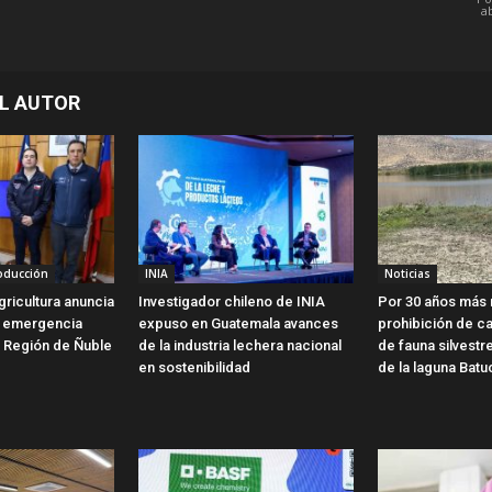
ab
L AUTOR
roducción
INIA
Noticias
gricultura anuncia
Investigador chileno de INIA
Por 30 años más 
e emergencia
expuso en Guatemala avances
prohibición de c
a Región de Ñuble
de la industria lechera nacional
de fauna silvestr
en sostenibilidad
de la laguna Batu