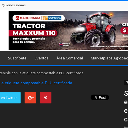
Quienes somos
Suscríbete
Eventos
Área Comercial
Marketplace Agropec
stenible con la etiqueta compostable PLU certificada
N
S
 en Twitter
e
e
c
Po