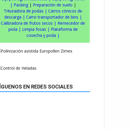
|
Packing
|
Preparación de suelo
|
Trituradora de podas
|
Carros cónicos de
descarga
|
Carro transportador de bins
|
Calibradora de frutos secos
|
Remecedor de
piola
|
Limpia fosas
|
Plataforma de
cosecha y poda
|
ÍGUENOS EN REDES SOCIALES