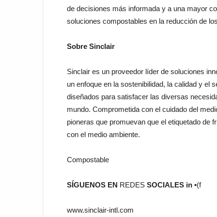
de
decisiones más
informada
y
a
una
mayor
c
soluciones
compostables
en
la
reducción
de
lo
Sobre Sinclair
Sinclair
es
un
proveedor
líder
de
soluciones
in
un
enfoque
en
la
sostenibilidad
,
la
calidad
y
el
s
diseñados
para
satisfacer
las
diversas
necesi
mundo
.
Comprometida
con
el
cuidado
del
med
pioneras
que
promuevan
que
el
etiquetado de
f
con
el
medio
ambiente
.
Compostable
SÍGUENOS EN
REDES
SOCIALES
in
•
(
f
www.sinclair-intl.com