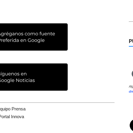
P
Al
dr
quipo Prensa
Portal Innova