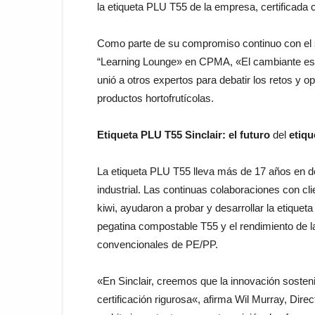
la
etiqueta
PLU
T55
de
la
empresa
,
certificada
Como
parte
de
su
compromiso continuo
con
el
“
Learning
Lounge
»
en
CPMA
,
«
El
cambiante
es
unió
a
otros
expertos
para
debatir
los
retos
y
op
productos
hortofrutícolas
.
Etiqueta
PLU
T55
Sinclair:
el
futuro
del
etiq
La
etiqueta
PLU
T55
lleva
más
de
17
años
en
d
industrial
.
Las continuas
colaboraciones
con
cl
kiwi
,
ayudaron
a
probar
y
desarrollar
la
etiquet
pegatina
compostable
T55
y
el
rendimiento
de
convencionales
de
PE
/
PP
.
«
En
Sinclair
,
creemos
que
la
innovación
sosten
certificación
rigurosa
«,
afirma
Wil
Murray
,
Direc