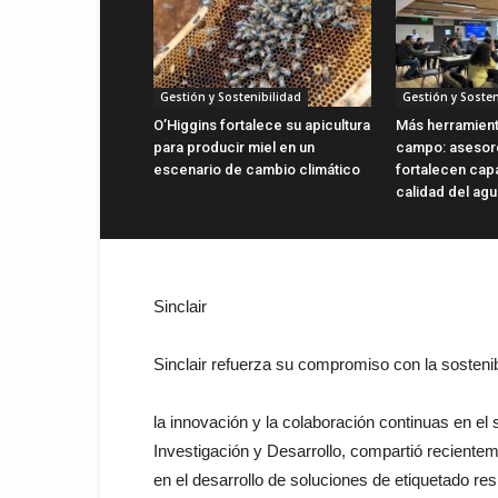
Gestión y Sostenibilidad
Gestión y Sosten
O’Higgins fortalece su apicultura
Más herramient
para producir miel en un
campo: asesor
escenario de cambio climático
fortalecen cap
calidad del ag
Sinclair
Sinclair refuerza
su
compromiso
con
la
sosteni
la
innovación
y
la
colaboración
continuas
en
el
Investigación
y
Desarrollo
,
compartió
reciente
en
el
desarrollo
de
soluciones
de
etiquetado
re