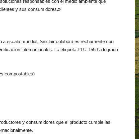
 soluciones
responsables
con el
medio
ambiente
que
clientes
y
sus
consumidores
.
»
to
a
escala
mundial
,
Sinclair
colabora
estrechamente
con
rtificación
internacionales
.
La
etiqueta
PLU
T55
ha
logrado
es
compostables
)
roductores
y
consumidores
que
el
producto
cumple
las
ernacionalmente
.