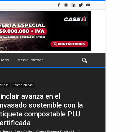
uario
Media Partner
oticias
Sostenibilidad
inclair avanza en el
nvasado sostenible con la
tiqueta compostable PLU
ertificada
r
Portal Agro Chile | Grupo Prensa Digital | I.V
-