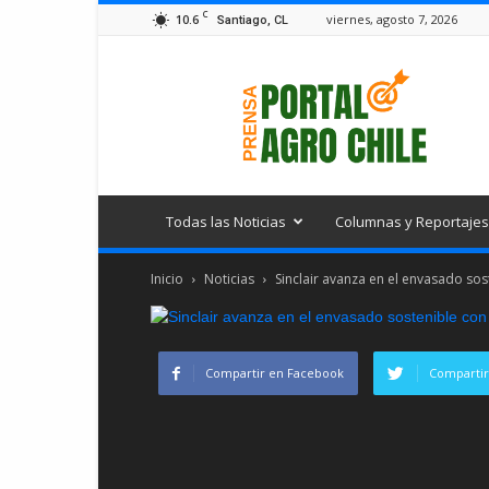
C
10.6
viernes, agosto 7, 2026
Santiago, CL
Portal
Agro
Chile
Todas las Noticias
Columnas y Reportajes
Inicio
Noticias
Sinclair avanza en el envasado so
Compartir en Facebook
Compartir