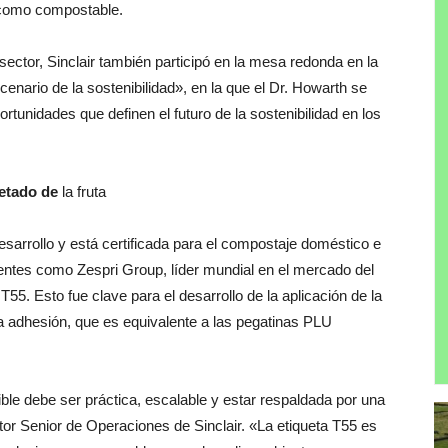
como
compostable
.
sector
,
Sinclair
también
participó
en
la
mesa
redonda
en
la
cenario
de
la
sostenibilidad
»
,
en
la
que
el
Dr.
Howarth
se
ortunidades
que
definen
el
futuro
de
la
sostenibilidad
en
los
uetado de
la fruta
esarrollo
y
está
certificada
para
el
compostaje
doméstico
e
ientes
como
Zespri
Group
,
líder
mundial
en
el
mercado
del
a
T55
.
Esto
fue
clave
para
el
desarrollo
de
la
aplicación
de
la
la
adhesión
,
que
es
equivalente
a
las
pegatinas
PLU
ible
debe
ser
práctica
,
escalable
y
estar
respaldada
por
una
tor
Senior
de
Operaciones
de
Sinclair
.
«
La
etiqueta
T55
es