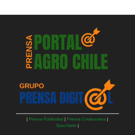
|
Prensa Publicidad
|
Prensa Colaborativa
|
Suscríbete
|