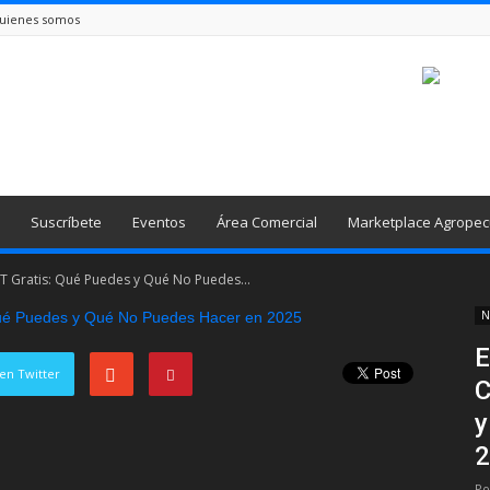
uienes somos
Suscríbete
Eventos
Área Comercial
Marketplace Agropec
T Gratis: Qué Puedes y Qué No Puedes...
N
E
en Twitter
C
y
2
Po