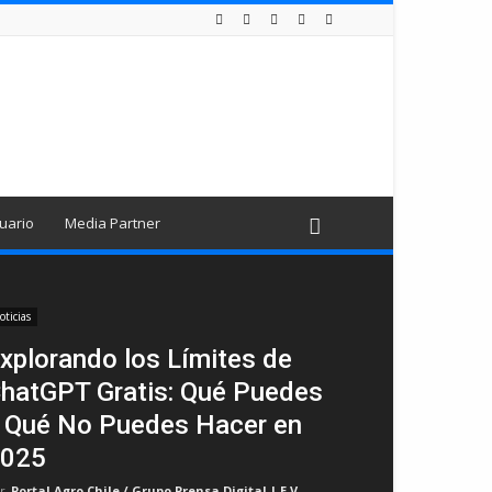
uario
Media Partner
oticias
xplorando los Límites de
hatGPT Gratis: Qué Puedes
 Qué No Puedes Hacer en
025
r
Portal Agro Chile / Grupo Prensa Digital | E.V
-