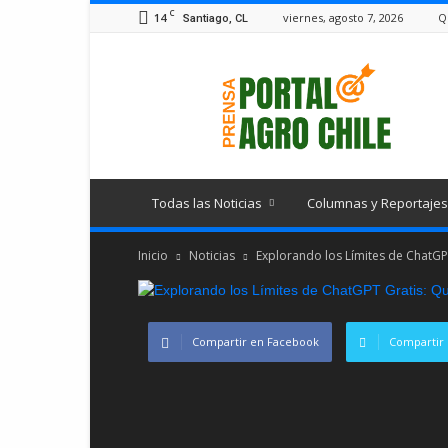
C
14
viernes, agosto 7, 2026
Q
Santiago, CL
Portal
Agro
Chile
Todas las Noticias
Columnas y Reportajes
Inicio
Noticias
Explorando los Límites de ChatGP
Compartir en Facebook
Compartir 