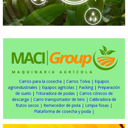
Carros para la cosecha
|
Carros Tolva
|
Equipos
agroindustriales
|
Equipos agrícolas
|
Packing
|
Preparación
de suelo
|
Trituradora de podas
|
Carros cónicos de
descarga
|
Carro transportador de bins
|
Calibradora de
frutos secos
|
Remecedor de piola
|
Limpia fosas
|
Plataforma de cosecha y poda
|