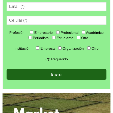
Profesión:
Empresario
Profesional
Académico
Periodista
Estudiante
Otro
Institución:
Empresa
Organización
Otro
(*): Requerido