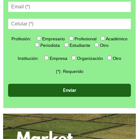
Profesión:
Empresario
Profesional
Académico
Periodista
Estudiante
Otro
Institución:
Empresa
Organización
Otro
(*): Requerido