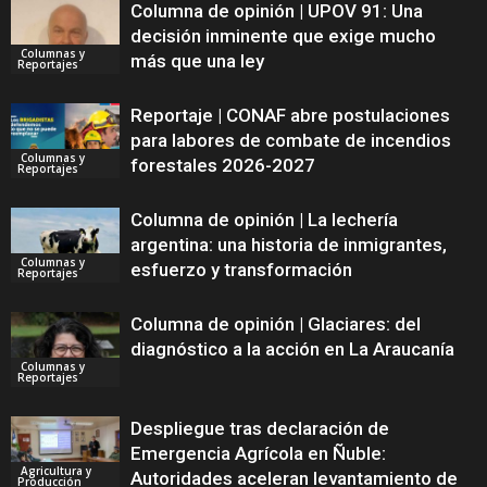
Columna de opinión | UPOV 91: Una
decisión inminente que exige mucho
Columnas y
más que una ley
Reportajes
Reportaje | CONAF abre postulaciones
para labores de combate de incendios
Columnas y
forestales 2026-2027
Reportajes
Columna de opinión | La lechería
argentina: una historia de inmigrantes,
Columnas y
esfuerzo y transformación
Reportajes
Columna de opinión | Glaciares: del
diagnóstico a la acción en La Araucanía
Columnas y
Reportajes
Despliegue tras declaración de
Emergencia Agrícola en Ñuble:
Agricultura y
Autoridades aceleran levantamiento de
Producción