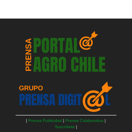
|
Prensa Publicidad
|
Prensa Colaborativa
|
Suscríbete
|