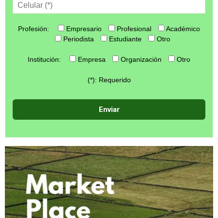
Profesión:
Empresario
Profesional
Académico
Periodista
Estudiante
Otro
Institución:
Empresa
Organización
Otro
(*): Requerido