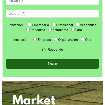
Profesión:
Empresario
Profesional
Académico
Periodista
Estudiante
Otro
Institución:
Empresa
Organización
Otro
(*): Requerido