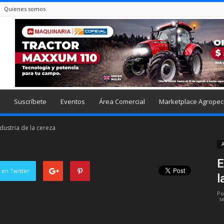
Quienes somos
Suscríbete
Eventos
Área Comercial
Marketplace Agropec
ndustria de la cereza
A
E
 en Twitter
l
Po
s