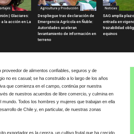
ortajes
Agricultura y Producción
Noticias
ión | Glaciares:
Despliegue tras declaración de
SAG amplía plazo
 a la acción en La
Emergencia Agrícola en Ñuble:
entrada en vigen
Autoridades aceleran
trazabilidad obli
levantamiento de información en
equinos
terreno
 proveedor de alimentos confiables, seguros y de
io no es casual; se ha construido a lo largo de los años
tiva que comienza en el campo, continúa por nuestra
través de nuestros acuerdos de libre comercio, y culmina en
l mundo. Todos los hombres y mujeres que trabajan en ella
esarrollo de Chile y, en particular, de nuestras zonas
ito exportador es la cereza, un cultivo frutal que ha crecido