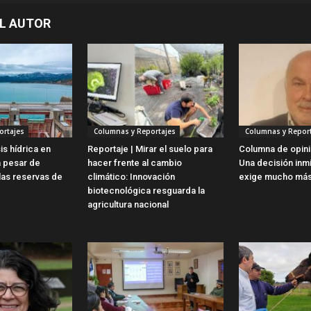
L AUTOR
ortajes
Columnas y Reportajes
Columnas y Report
is hídrica en
Reportaje | Mirar el suelo para
Columna de opini
a pesar de
hacer frente al cambio
Una decisión inm
las reservas de
climático: Innovación
exige mucho más
biotecnológica resguarda la
agricultura nacional