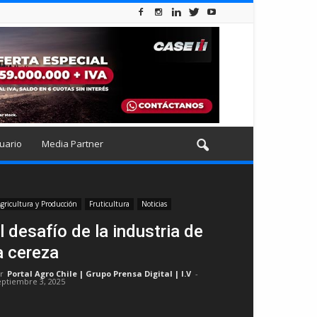
uario
Media Partner
gricultura y Producción
Fruticultura
Noticias
l desafío de la industria de
a cereza
r
Portal Agro Chile | Grupo Prensa Digital | I.V
-
eptiembre 3, 2025