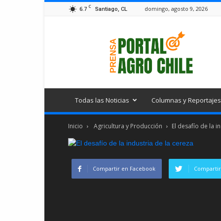
C
6.7
domingo, agosto 9, 2026
Santiago, CL
Portal
Agro
Chile
Todas las Noticias
Columnas y Reportajes
Inicio
Agricultura y Producción
El desafío de la i
Compartir en Facebook
Compartir