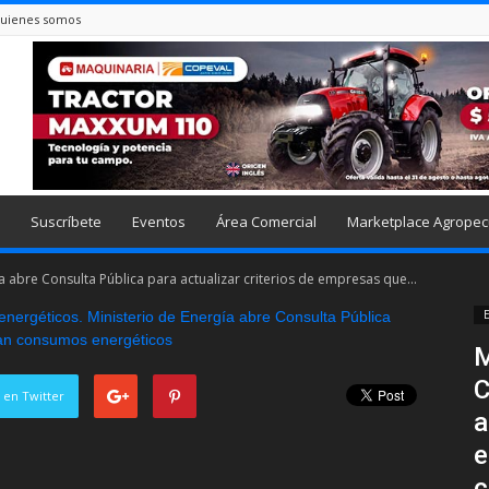
uienes somos
Suscríbete
Eventos
Área Comercial
Marketplace Agropec
a abre Consulta Pública para actualizar criterios de empresas que...
E
M
C
 en Twitter
a
e
c