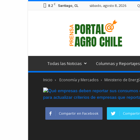
C
8.2
sábado, agosto 8, 2026
Q
Santiago, CL
Portal
Agro
Chile
Todas las Noticias
Columnas y Reportajes
Inicio
Economía y Mercados
Ministerio de Energí
Compartir en Facebook
Compartir