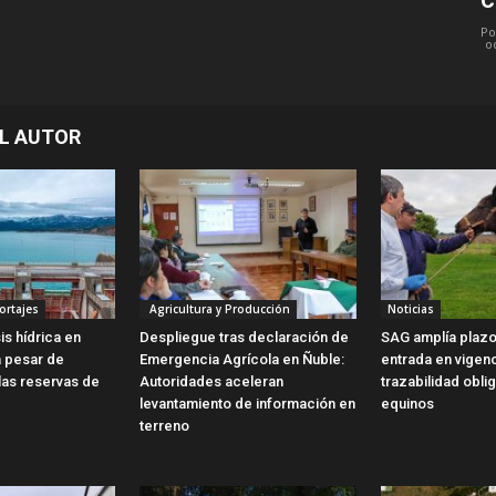
Po
o
L AUTOR
ortajes
Agricultura y Producción
Noticias
is hídrica en
Despliegue tras declaración de
SAG amplía plazo
a pesar de
Emergencia Agrícola en Ñuble:
entrada en vigen
las reservas de
Autoridades aceleran
trazabilidad obli
levantamiento de información en
equinos
terreno