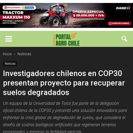
Inicio
Noticias
Noticias
Investigadores chilenos en COP30
presentan proyecto para recuperar
suelos degradados
Un equipo de la Universidad de Talca fue parte de la delegación
oficial chilena de la COP30 y presentó una solución innovadora para
enfrentar la crisis global de degradación de suelos, que considera el
diseño de costras biológicas artificiales que regeneran terrenos
erosionados y mejoran la fertilidad agrícola.