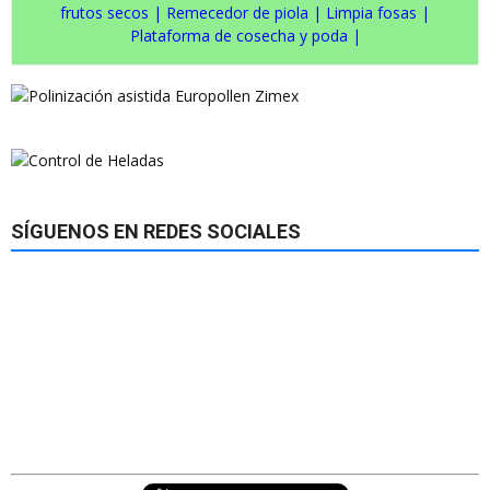
frutos secos
|
Remecedor de piola
|
Limpia fosas
|
Plataforma de cosecha y poda
|
SÍGUENOS EN REDES SOCIALES