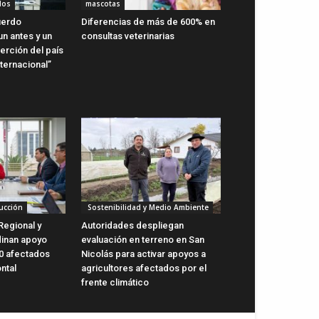
dos
mascotas
uerdo
Diferencias de más de 600% en
n antes y un
consultas veterinarias
erción del país
ternacional”
ucción
Sostenibilidad y Medio Ambiente
Regional y
Autoridades despliegan
dinan apoyo
evaluación en terreno en San
0 afectados
Nicolás para activar apoyos a
ntal
agricultores afectados por el
frente climático