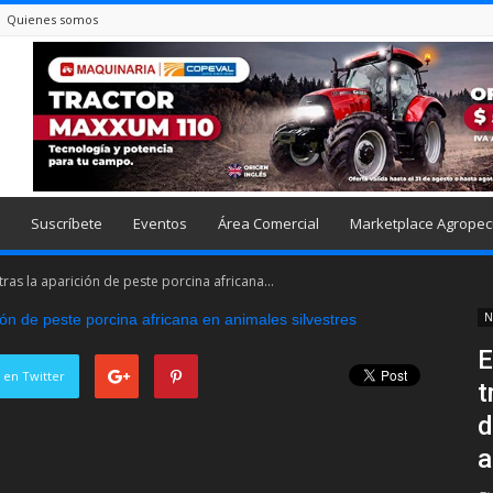
Quienes somos
Suscríbete
Eventos
Área Comercial
Marketplace Agropec
ras la aparición de peste porcina africana...
N
E
 en Twitter
t
d
a