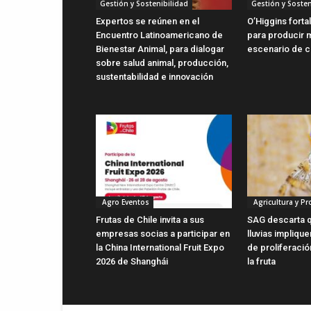
Gestión y Sostenibilidad
Gestión y Sosten
Expertos se reúnen en el
O’Higgins forta
Encuentro Latinoamericano de
para producir m
Bienestar Animal, para dialogar
escenario de c
sobre salud animal, producción,
sustentabilidad e innovación
Agro Eventos
Agricultura y P
Frutas de Chile invita a sus
SAG descarta q
empresas socias a participar en
lluvias impliqu
la China International Fruit Expo
de proliferaci
2026 de Shanghái
la fruta