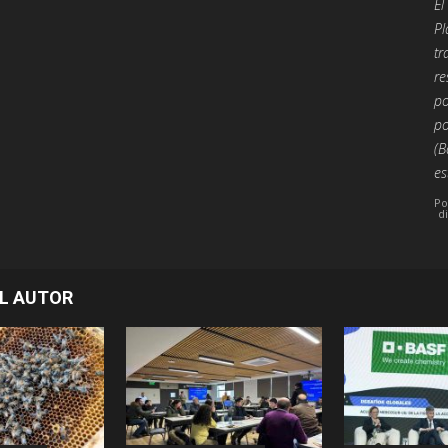
El
Pl
tr
re
po
po
(B
es
Po
d
L AUTOR