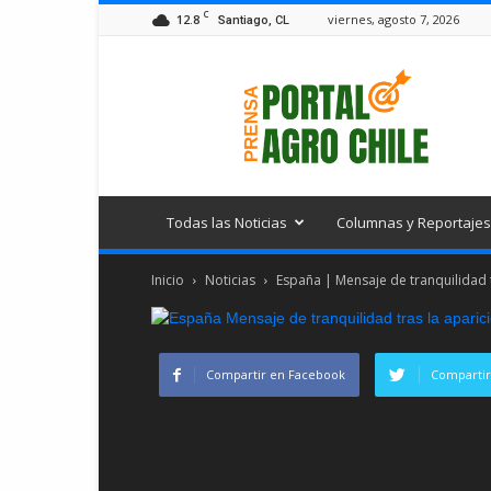
C
12.8
viernes, agosto 7, 2026
Santiago, CL
Portal
Agro
Chile
Todas las Noticias
Columnas y Reportajes
Inicio
Noticias
España | Mensaje de tranquilidad t
Compartir en Facebook
Compartir