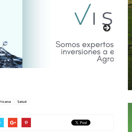
fricana
Salud
r