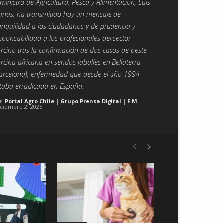
 ministro de Agricultura, Pesca y Alimentación, Luis
anas, ha transmitido hoy un mensaje de
anquilidad a los ciudadanos y de prudencia y
sponsabilidad a los profesionales del sector
rcino tras la confirmación de dos casos de peste
rcina africana en sendos jabalíes en Bellaterra
arcelona), enfermedad que desde el año 1994
taba erradicada en España.
r
Portal Agro Chile | Grupo Prensa Digital | F.M
-
iciembre 2, 2025