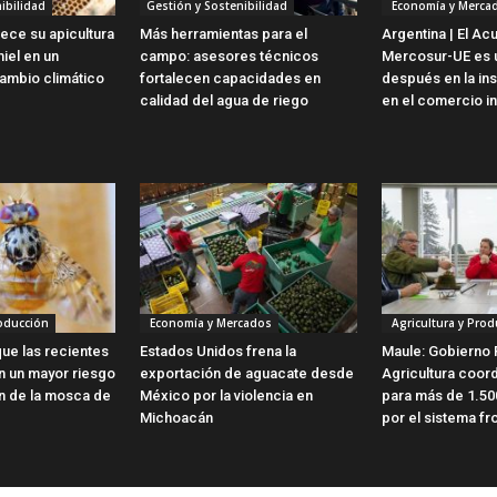
ibilidad
Gestión y Sostenibilidad
Economía y Merca
lece su apicultura
Más herramientas para el
Argentina | El Ac
iel en un
campo: asesores técnicos
Mercosur-UE es u
ambio climático
fortalecen capacidades en
después en la ins
calidad del agua de riego
en el comercio in
roducción
Economía y Mercados
Agricultura y Prod
ue las recientes
Estados Unidos frena la
Maule: Gobierno 
en un mayor riesgo
exportación de aguacate desde
Agricultura coor
ón de la mosca de
México por la violencia en
para más de 1.50
Michoacán
por el sistema fro