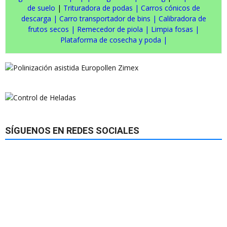
de suelo
|
Trituradora de podas
|
Carros cónicos de
descarga
|
Carro transportador de bins
|
Calibradora de
frutos secos
|
Remecedor de piola
|
Limpia fosas
|
Plataforma de cosecha y poda
|
SÍGUENOS EN REDES SOCIALES