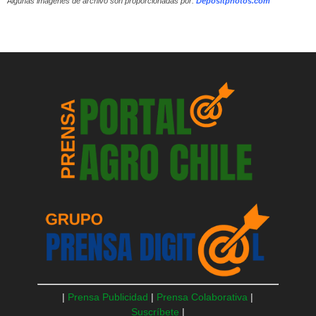
Algunas imágenes de archivo son proporcionadas por:
Depositphotos.com
|
Prensa Publicidad
|
Prensa Colaborativa
|
Suscríbete
|