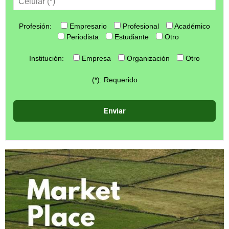
Profesión:
Empresario
Profesional
Académico
Periodista
Estudiante
Otro
Institución:
Empresa
Organización
Otro
(*): Requerido