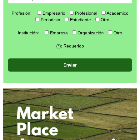
Profesión:
Empresario
Profesional
Académico
Periodista
Estudiante
Otro
Institución:
Empresa
Organización
Otro
(*): Requerido