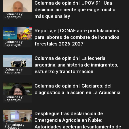
Columna de opinión | UPOV 91: Una
decisión inminente que exige mucho
Columnas y
más que una ley
Reportajes
Reportaje | CONAF abre postulaciones
para labores de combate de incendios
Columnas y
forestales 2026-2027
Reportajes
Columna de opinión | La lechería
argentina: una historia de inmigrantes,
Columnas y
esfuerzo y transformación
Reportajes
Columna de opinión | Glaciares: del
diagnóstico a la acción en La Araucanía
Columnas y
Reportajes
Despliegue tras declaración de
Emergencia Agrícola en Ñuble:
Agricultura y
Autoridades aceleran levantamiento de
Producción